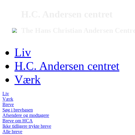
H.C. Andersen centret
The Hans Christian Andersen Centr
Liv
H.C. Andersen centret
Værk
Liv
Værk
Breve
Søg i brevbasen
Afsendere og modtagere
Breve om HCA
Ikke tidligere trykte breve
Alle breve