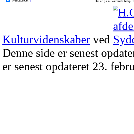
Det er på nuværende tidspun
Kulturvidenskaber
ved
Denne side er senest opdat
er senest opdateret 23. febr