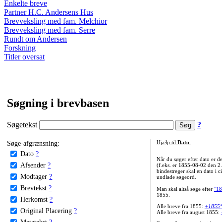
Enkelte breve
Partner H.C. Andersens Hus
Brevveksling med fam. Melchior
Brevveksling med fam. Serre
Rundt om Andersen
Forskning
Titler oversat
Søgning i brevbasen
Søgetekst
?
Søge-afgrænsning:
Hjælp til
Dato
:
Dato
?
Når du søger efter dato er
Afsender
?
(f.eks. er 1855-08-02 den 2
bindestreger skal en dato i c
Modtager
?
undlade søgeord.
Brevtekst
?
Man skal altså søge efter
"18
1855.
Herkomst
?
Alle breve fra 1855:
+1855
Original Placering
?
Alle breve fra august 1855:
Metatekst
?