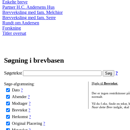
Enkelte breve
Partner H.C. Andersens Hus
Brevveksling med fam. Melchior
Brevveksling med fam. Serre
Rundt om Andersen
Forskning
Titler oversat
Søgning i brevbasen
Søgetekst
?
Søge-afgrænsning:
Hjælp til
Brevtekst
:
Dato
?
Der er ingen restriktioner p
Afsender
?
normalt.
Modtager
?
Vil du f.eks. finde en tekst,
Naar dette Brev
indgår, skal
Brevtekst
?
Herkomst
?
Original Placering
?
Metatekst
?