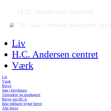
H.C. Andersen centret
The Hans Christian Andersen Centr
Liv
H.C. Andersen centret
Værk
Liv
Værk
Breve
Søg i brevbasen
Afsendere og modtagere
Breve om HCA
Ikke tidligere trykte breve
Alle breve