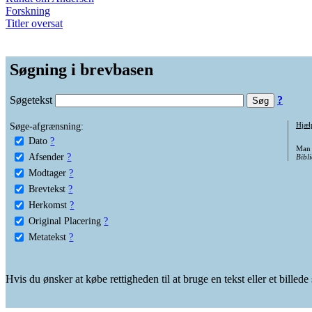
Forskning
Titler oversat
Søgning i brevbasen
Søgetekst
?
Søge-afgrænsning:
Hjæl
Dato
?
Man 
Afsender
?
Bibli
Modtager
?
Brevtekst
?
Herkomst
?
Original Placering
?
Metatekst
?
Hvis du ønsker at købe rettigheden til at bruge en tekst eller et billed