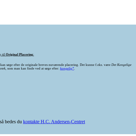
p til
Original Placering
:
kan søge efter de originale breves nuværende placering. Det kunne f.eks. være
Det Kongelige
otek
, som man kan finde ved at søge efter:
kongelig*
.
e så bedes du
kontakte H.C. Andersen-Centret