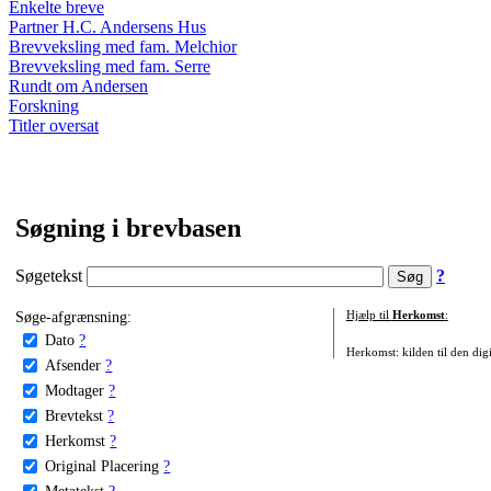
Enkelte breve
Partner H.C. Andersens Hus
Brevveksling med fam. Melchior
Brevveksling med fam. Serre
Rundt om Andersen
Forskning
Titler oversat
Søgning i brevbasen
Søgetekst
?
Søge-afgrænsning:
Hjælp til
Herkomst
:
Dato
?
Herkomst: kilden til den digi
Afsender
?
Modtager
?
Brevtekst
?
Herkomst
?
Original Placering
?
Metatekst
?