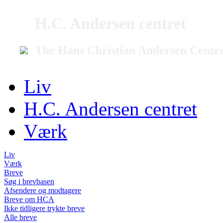
H.C. Andersen centret
The Hans Christian Andersen Centr
Liv
H.C. Andersen centret
Værk
Liv
Værk
Breve
Søg i brevbasen
Afsendere og modtagere
Breve om HCA
Ikke tidligere trykte breve
Alle breve