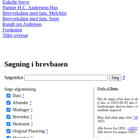
Enkelte breve
Partner H.C. Andersens Hus
Brevveksling med fam. Melchior
Brevveksling med fam. Serre
Rundt om Andersen
Forskning
Titler oversat
Søgning i brevbasen
Søgetekst
?
Søge-afgrænsning:
Hjælp til
Dato
:
Dato
?
Når du søger efter dato er
Afsender
?
(f.eks. er 1855-08-02 den 2
bindestreger skal en dato i c
Modtager
?
undlade søgeord.
Brevtekst
?
Man skal altså søge efter
"18
1855.
Herkomst
?
Alle breve fra 1855:
+1855
Original Placering
?
Alle breve fra august 1855:
Metatekst
?