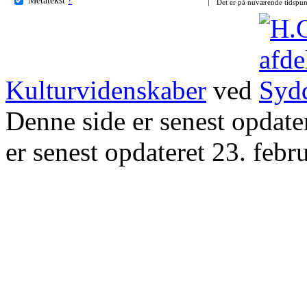
Det er på nuværende tidspun
Kulturvidenskaber
ved
Denne side er senest opdat
er senest opdateret 23. febr