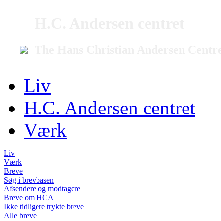
H.C. Andersen centret
The Hans Christian Andersen Centr
Liv
H.C. Andersen centret
Værk
Liv
Værk
Breve
Søg i brevbasen
Afsendere og modtagere
Breve om HCA
Ikke tidligere trykte breve
Alle breve