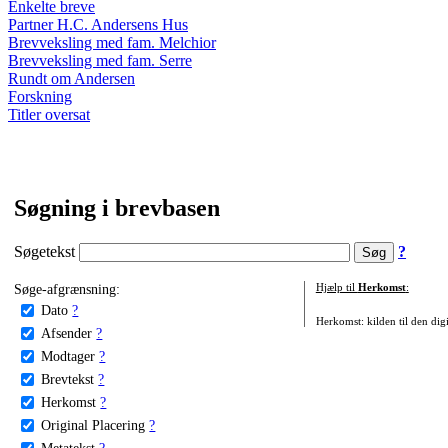
Enkelte breve
Partner H.C. Andersens Hus
Brevveksling med fam. Melchior
Brevveksling med fam. Serre
Rundt om Andersen
Forskning
Titler oversat
Søgning i brevbasen
Søgetekst
?
Søge-afgrænsning:
Hjælp til
Herkomst
:
Dato
?
Herkomst: kilden til den digi
Afsender
?
Modtager
?
Brevtekst
?
Herkomst
?
Original Placering
?
Metatekst
?