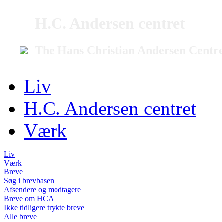
H.C. Andersen centret
The Hans Christian Andersen Centr
Liv
H.C. Andersen centret
Værk
Liv
Værk
Breve
Søg i brevbasen
Afsendere og modtagere
Breve om HCA
Ikke tidligere trykte breve
Alle breve