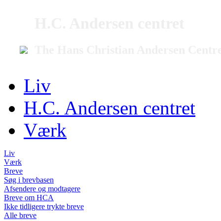
H.C. Andersen centret
The Hans Christian Andersen Centr
Liv
H.C. Andersen centret
Værk
Liv
Værk
Breve
Søg i brevbasen
Afsendere og modtagere
Breve om HCA
Ikke tidligere trykte breve
Alle breve