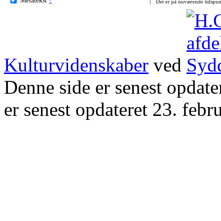
Det er på nuværende tidspun
Kulturvidenskaber
ved
Denne side er senest opdat
er senest opdateret 23. febr