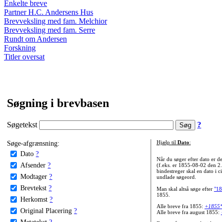
Enkelte breve
Partner H.C. Andersens Hus
Brevveksling med fam. Melchior
Brevveksling med fam. Serre
Rundt om Andersen
Forskning
Titler oversat
Søgning i brevbasen
Søgetekst
?
Søge-afgrænsning:
Hjælp til
Dato
:
Dato
?
Når du søger efter dato er
Afsender
?
(f.eks. er 1855-08-02 den 2
bindestreger skal en dato i c
Modtager
?
undlade søgeord.
Brevtekst
?
Man skal altså søge efter
"18
1855.
Herkomst
?
Alle breve fra 1855:
+1855
Original Placering
?
Alle breve fra august 1855:
Metatekst
?