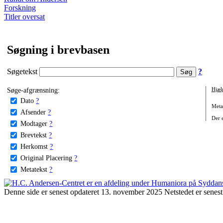
Forskning
Titler oversat
Søgning i brevbasen
Søgetekst
?
Søge-afgrænsning:
Hjæl
Dato
?
Metat
Afsender
?
Der e
Modtager
?
Brevtekst
?
Herkomst
?
Original Placering
?
Metatekst
?
Denne side er senest opdateret 13. november 2025 Netstedet er senest