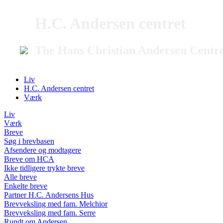
H.C. Andersen centret
The Hans Christian Andersen Centr
Liv
H.C. Andersen centret
Værk
Liv
Værk
Breve
Søg i brevbasen
Afsendere og modtagere
Breve om HCA
Ikke tidligere trykte breve
Alle breve
Enkelte breve
Partner H.C. Andersens Hus
Brevveksling med fam. Melchior
Brevveksling med fam. Serre
Rundt om Andersen