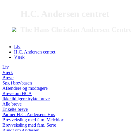
H.C. Andersen centret
The Hans Christian Andersen Centr
Liv
H.C. Andersen centret
Værk
Liv
Værk
Breve
Søg i brevbasen
Afsendere og modtagere
Breve om HCA
Ikke tidligere trykte breve
Alle breve
Enkelte breve
Partner H.C. Andersens Hus
Brevveksling med fam. Melchior
Brevveksling med fam. Serre
Rundt om Andersen