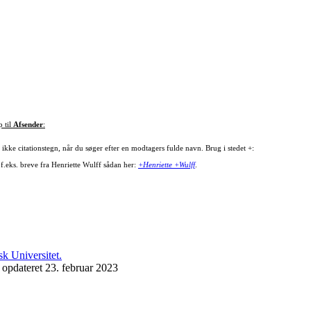
p til
Afsender
:
ikke citationstegn, når du søger efter en modtagers fulde navn. Brug i stedet +:
 f.eks. breve fra Henriette Wulff sådan her:
+Henriette +Wulff
.
 opdateret 23. februar 2023