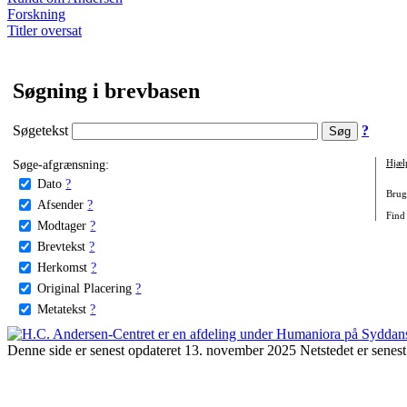
Forskning
Titler oversat
Søgning i brevbasen
Søgetekst
?
Søge-afgrænsning:
Hjæl
Dato
?
Brug 
Afsender
?
Find
Modtager
?
Brevtekst
?
Herkomst
?
Original Placering
?
Metatekst
?
Denne side er senest opdateret 13. november 2025 Netstedet er senest