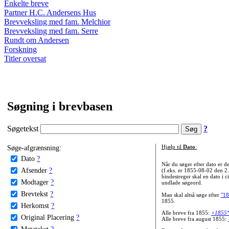
Enkelte breve
Partner H.C. Andersens Hus
Brevveksling med fam. Melchior
Brevveksling med fam. Serre
Rundt om Andersen
Forskning
Titler oversat
Søgning i brevbasen
Søgetekst
?
Søge-afgrænsning:
Hjælp til
Dato
:
Dato
?
Når du søger efter dato er
Afsender
?
(f.eks. er 1855-08-02 den 2
bindestreger skal en dato i c
Modtager
?
undlade søgeord.
Brevtekst
?
Man skal altså søge efter
"18
1855.
Herkomst
?
Alle breve fra 1855:
+1855
Original Placering
?
Alle breve fra august 1855:
Metatekst
?