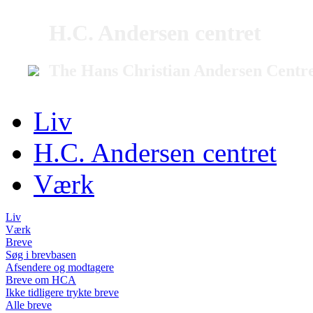
H.C. Andersen centret
The Hans Christian Andersen Centr
Liv
H.C. Andersen centret
Værk
Liv
Værk
Breve
Søg i brevbasen
Afsendere og modtagere
Breve om HCA
Ikke tidligere trykte breve
Alle breve