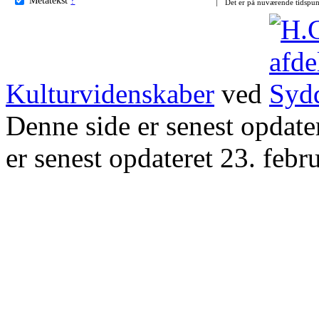
Det er på nuværende tidspun
Kulturvidenskaber
ved
Denne side er senest opdat
er senest opdateret 23. febr