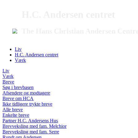
H.C. Andersen centret
The Hans Christian Andersen Centr
Liv
H.C. Andersen centret
Værk
Liv
Værk
Breve
Søg i brevbasen
Afsendere og modtagere
Breve om HCA
Ikke tidligere trykte breve
Alle breve
Enkelte breve
Partner H.C. Andersens Hus
Brevveksling med fam. Melchior
Brevveksling med fam. Serre
Rundt om Andersen