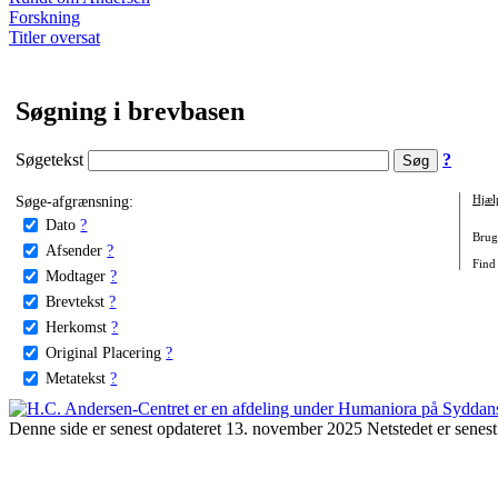
Forskning
Titler oversat
Søgning i brevbasen
Søgetekst
?
Søge-afgrænsning:
Hjæl
Dato
?
Brug 
Afsender
?
Find
Modtager
?
Brevtekst
?
Herkomst
?
Original Placering
?
Metatekst
?
Denne side er senest opdateret 13. november 2025 Netstedet er senest