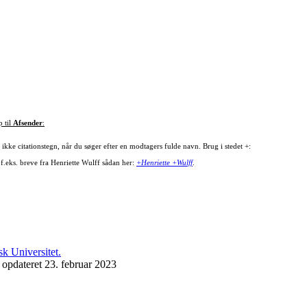
p til
Afsender
:
ikke citationstegn, når du søger efter en modtagers fulde navn. Brug i stedet +:
 f.eks. breve fra Henriette Wulff sådan her:
+Henriette +Wulff
.
 opdateret 23. februar 2023