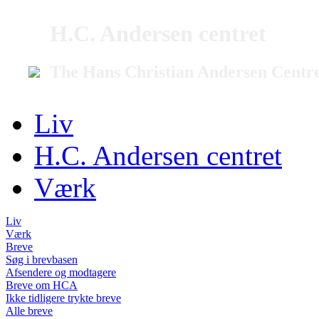
H.C. Andersen centret
The Hans Christian Andersen Centr
Liv
H.C. Andersen centret
Værk
Liv
Værk
Breve
Søg i brevbasen
Afsendere og modtagere
Breve om HCA
Ikke tidligere trykte breve
Alle breve