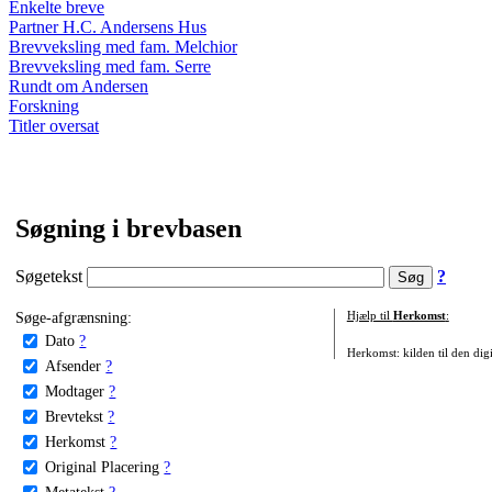
Enkelte breve
Partner H.C. Andersens Hus
Brevveksling med fam. Melchior
Brevveksling med fam. Serre
Rundt om Andersen
Forskning
Titler oversat
Søgning i brevbasen
Søgetekst
?
Søge-afgrænsning:
Hjælp til
Herkomst
:
Dato
?
Herkomst: kilden til den digi
Afsender
?
Modtager
?
Brevtekst
?
Herkomst
?
Original Placering
?
Metatekst
?