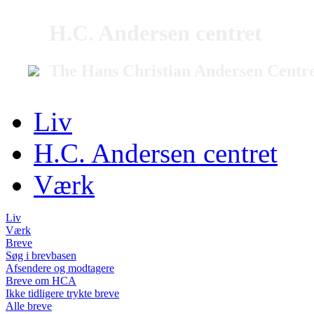
H.C. Andersen centret
The Hans Christian Andersen Centr
Liv
H.C. Andersen centret
Værk
Liv
Værk
Breve
Søg i brevbasen
Afsendere og modtagere
Breve om HCA
Ikke tidligere trykte breve
Alle breve