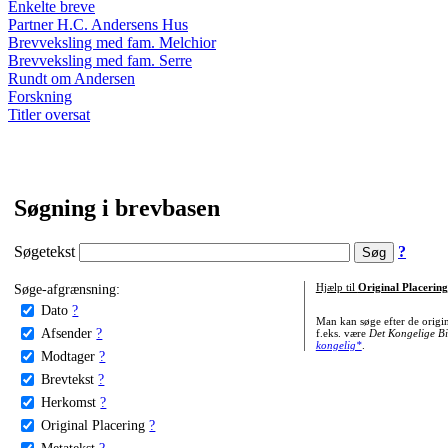
Enkelte breve
Partner H.C. Andersens Hus
Brevveksling med fam. Melchior
Brevveksling med fam. Serre
Rundt om Andersen
Forskning
Titler oversat
Søgning i brevbasen
Søgetekst
?
Søge-afgrænsning:
Hjælp til
Original Placering
Dato
?
Man kan søge efter de origi
Afsender
?
f.eks. være
Det Kongelige Bi
kongelig*
.
Modtager
?
Brevtekst
?
Herkomst
?
Original Placering
?
Metatekst
?