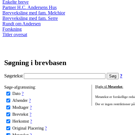
Enkelte breve
Partner H.C. Andersens Hus
Brevveksling med fam. Melchior
Brevveksling med fam. Serre
Rundt om Andersen
Forskning
Titler oversat
Søgning i brevbasen
Søgetekst
?
Søge-afgrænsning:
Hjælp til
Metatekst
:
Dato
?
Metatekst er forskellige reda
Afsender
?
Der er ingen restriktioner på
Modtager
?
Brevtekst
?
Herkomst
?
Original Placering
?
Metatekst
?