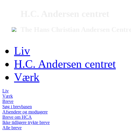
H.C. Andersen centret
The Hans Christian Andersen Centr
Liv
H.C. Andersen centret
Værk
Liv
Værk
Breve
Søg i brevbasen
Afsendere og modtagere
Breve om HCA
Ikke tidligere trykte breve
Alle breve