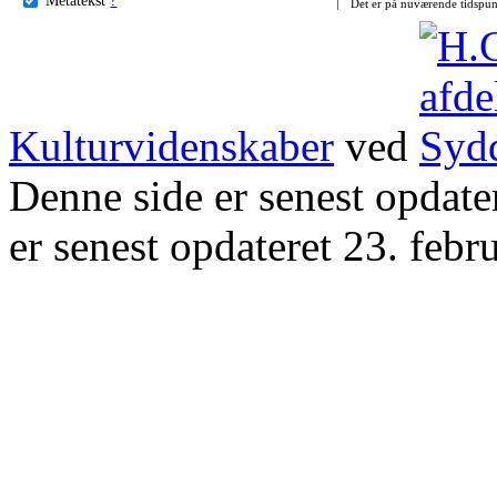
Det er på nuværende tidspun
Kulturvidenskaber
ved
Denne side er senest opdat
er senest opdateret 23. febr