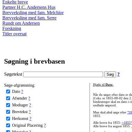
Enkelte breve
Partner H.C. Andersens Hus
Brevveksling med fam. Melchior
Brevveksling med fam. Serre
Rundt om Andersen
Forskning
Titler oversat
Søgning i brevbasen
Søgetekst
?
Søge-afgrænsning:
Hjælp til
Dato
:
Dato
?
Når du søger efter dato er
Afsender
?
(f.eks. er 1855-08-02 den 2
bindestreger skal en dato i c
Modtager
?
undlade søgeord.
Brevtekst
?
Man skal altså søge efter
"18
1855.
Herkomst
?
Alle breve fra 1855:
+1855
Original Placering
?
Alle breve fra august 1855:
Metatekst
?