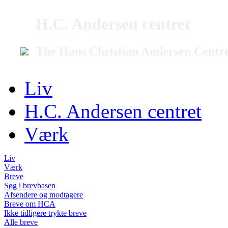
H.C. Andersen centret
The Hans Christian Andersen Centr
Liv
H.C. Andersen centret
Værk
Liv
Værk
Breve
Søg i brevbasen
Afsendere og modtagere
Breve om HCA
Ikke tidligere trykte breve
Alle breve