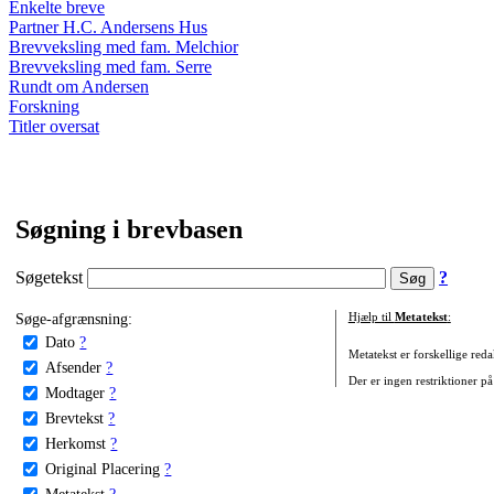
Enkelte breve
Partner H.C. Andersens Hus
Brevveksling med fam. Melchior
Brevveksling med fam. Serre
Rundt om Andersen
Forskning
Titler oversat
Søgning i brevbasen
Søgetekst
?
Søge-afgrænsning:
Hjælp til
Metatekst
:
Dato
?
Metatekst er forskellige reda
Afsender
?
Der er ingen restriktioner på
Modtager
?
Brevtekst
?
Herkomst
?
Original Placering
?
Metatekst
?