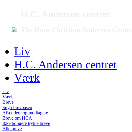
H.C. Andersen centret
The Hans Christian Andersen Centr
Liv
H.C. Andersen centret
Værk
Liv
Værk
Breve
Søg i brevbasen
Afsendere og modtagere
Breve om HCA
Ikke tidligere trykte breve
Alle breve