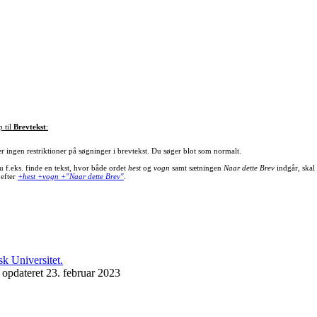
p til
Brevtekst
:
er ingen restriktioner på søgninger i brevtekst. Du søger blot som normalt.
u f.eks. finde en tekst, hvor både ordet
hest
og
vogn
samt sætningen
Naar dette Brev
indgår, skal
 efter
+hest +vogn +"Naar dette Brev"
.
 opdateret 23. februar 2023