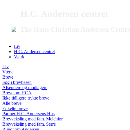
H.C. Andersen centret
The Hans Christian Andersen Centr
Liv
H.C. Andersen centret
Værk
Liv
Værk
Breve
Søg i brevbasen
Afsendere og modtagere
Breve om HCA
Ikke tidligere trykte breve
Alle breve
Enkelte breve
Partner H.C. Andersens Hus
Brevveksling med fam. Melchior
Brevveksling med fam. Serre
Rundt om Andersen