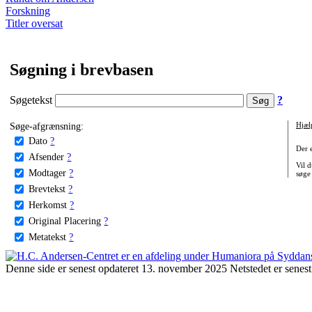
Forskning
Titler oversat
Søgning i brevbasen
Søgetekst
?
Søge-afgrænsning:
Hjæl
Dato
?
Der 
Afsender
?
Vil d
Modtager
?
søge
Brevtekst
?
Herkomst
?
Original Placering
?
Metatekst
?
Denne side er senest opdateret 13. november 2025 Netstedet er senest