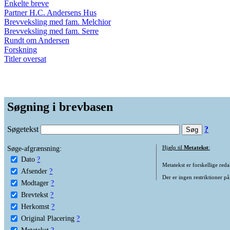
Enkelte breve
Partner H.C. Andersens Hus
Brevveksling med fam. Melchior
Brevveksling med fam. Serre
Rundt om Andersen
Forskning
Titler oversat
Søgning i brevbasen
Søgetekst
?
Søge-afgrænsning:
Hjælp til
Metatekst
:
Dato
?
Metatekst er forskellige reda
Afsender
?
Der er ingen restriktioner på
Modtager
?
Brevtekst
?
Herkomst
?
Original Placering
?
Metatekst
?