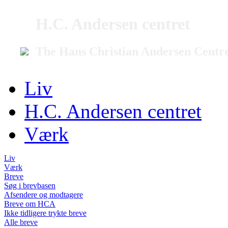
H.C. Andersen centret
The Hans Christian Andersen Centr
Liv
H.C. Andersen centret
Værk
Liv
Værk
Breve
Søg i brevbasen
Afsendere og modtagere
Breve om HCA
Ikke tidligere trykte breve
Alle breve