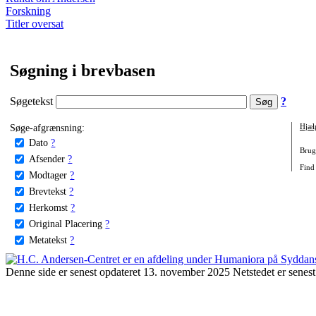
Forskning
Titler oversat
Søgning i brevbasen
Søgetekst
?
Søge-afgrænsning:
Hjæl
Dato
?
Brug 
Afsender
?
Find
Modtager
?
Brevtekst
?
Herkomst
?
Original Placering
?
Metatekst
?
Denne side er senest opdateret 13. november 2025 Netstedet er senest