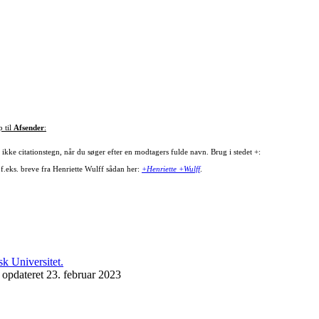
p til
Afsender
:
ikke citationstegn, når du søger efter en modtagers fulde navn. Brug i stedet +:
 f.eks. breve fra Henriette Wulff sådan her:
+Henriette +Wulff
.
 opdateret 23. februar 2023