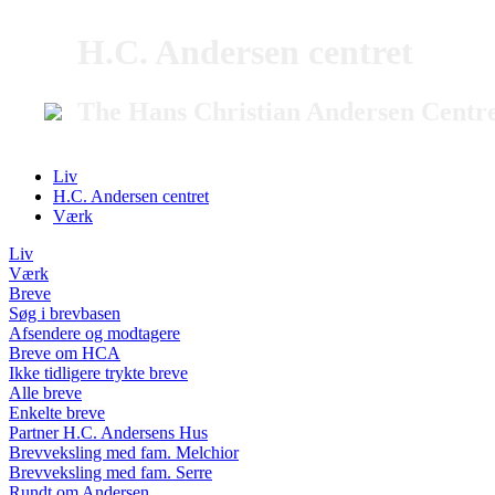
H.C. Andersen centret
The Hans Christian Andersen Centr
Liv
H.C. Andersen centret
Værk
Liv
Værk
Breve
Søg i brevbasen
Afsendere og modtagere
Breve om HCA
Ikke tidligere trykte breve
Alle breve
Enkelte breve
Partner H.C. Andersens Hus
Brevveksling med fam. Melchior
Brevveksling med fam. Serre
Rundt om Andersen