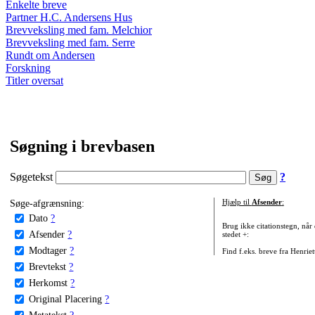
Enkelte breve
Partner H.C. Andersens Hus
Brevveksling med fam. Melchior
Brevveksling med fam. Serre
Rundt om Andersen
Forskning
Titler oversat
Søgning i brevbasen
Søgetekst
?
Søge-afgrænsning:
Hjælp til
Afsender
:
Dato
?
Brug ikke citationstegn, når
Afsender
?
stedet +:
Modtager
?
Find f.eks. breve fra Henrie
Brevtekst
?
Herkomst
?
Original Placering
?
Metatekst
?