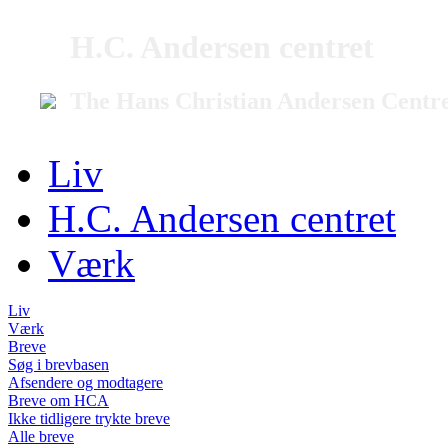
H.C. Andersen centret
The Hans Christian Andersen Centr
Liv
H.C. Andersen centret
Værk
Liv
Værk
Breve
Søg i brevbasen
Afsendere og modtagere
Breve om HCA
Ikke tidligere trykte breve
Alle breve