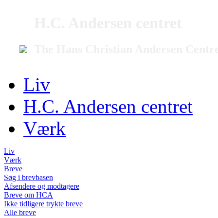
H.C. Andersen centret
The Hans Christian Andersen Centr
Liv
H.C. Andersen centret
Værk
Liv
Værk
Breve
Søg i brevbasen
Afsendere og modtagere
Breve om HCA
Ikke tidligere trykte breve
Alle breve