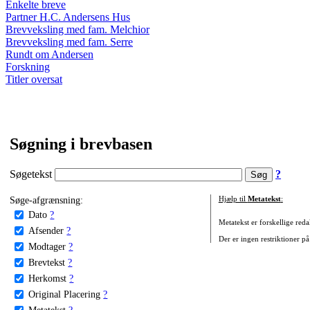
Enkelte breve
Partner H.C. Andersens Hus
Brevveksling med fam. Melchior
Brevveksling med fam. Serre
Rundt om Andersen
Forskning
Titler oversat
Søgning i brevbasen
Søgetekst
?
Søge-afgrænsning:
Hjælp til
Metatekst
:
Dato
?
Metatekst er forskellige reda
Afsender
?
Der er ingen restriktioner på
Modtager
?
Brevtekst
?
Herkomst
?
Original Placering
?
Metatekst
?