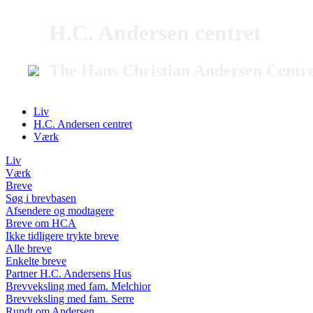
H.C. Andersen centret
The Hans Christian Andersen Centr
Liv
H.C. Andersen centret
Værk
Liv
Værk
Breve
Søg i brevbasen
Afsendere og modtagere
Breve om HCA
Ikke tidligere trykte breve
Alle breve
Enkelte breve
Partner H.C. Andersens Hus
Brevveksling med fam. Melchior
Brevveksling med fam. Serre
Rundt om Andersen