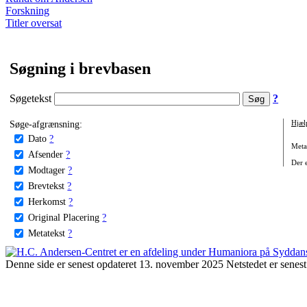
Forskning
Titler oversat
Søgning i brevbasen
Søgetekst
?
Søge-afgrænsning:
Hjæl
Dato
?
Metat
Afsender
?
Der e
Modtager
?
Brevtekst
?
Herkomst
?
Original Placering
?
Metatekst
?
Denne side er senest opdateret 13. november 2025 Netstedet er senest