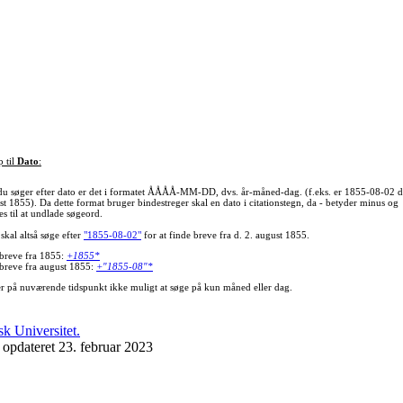
p til
Dato
:
du søger efter dato er det i formatet ÅÅÅÅ-MM-DD, dvs. år-måned-dag. (f.eks. er 1855-08-02 d
st 1855). Da dette format bruger bindestreger skal en dato i citationstegn, da - betyder minus og
s til at undlade søgeord.
skal altså søge efter
"1855-08-02"
for at finde breve fra d. 2. august 1855.
 breve fra 1855:
+1855*
 breve fra august 1855:
+"1855-08"*
er på nuværende tidspunkt ikke muligt at søge på kun måned eller dag.
 opdateret 23. februar 2023