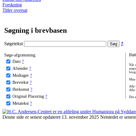
Forskning
Titler oversat
Søgning i brevbasen
Søgetekst
?
Søge-afgrænsning:
Hjæl
Dato
?
Når 
Afsender
?
augu
bruge
Modtager
?
Man 
Brevtekst
?
Alle
Herkomst
?
Alle
Original Placering
?
Det 
Metatekst
?
Denne side er senest opdateret 13. november 2025 Netstedet er senest