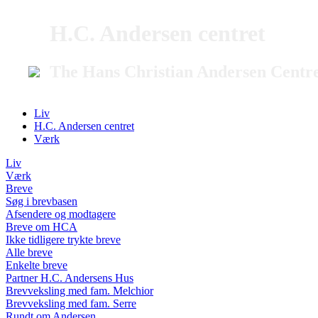
H.C. Andersen centret
The Hans Christian Andersen Centr
Liv
H.C. Andersen centret
Værk
Liv
Værk
Breve
Søg i brevbasen
Afsendere og modtagere
Breve om HCA
Ikke tidligere trykte breve
Alle breve
Enkelte breve
Partner H.C. Andersens Hus
Brevveksling med fam. Melchior
Brevveksling med fam. Serre
Rundt om Andersen