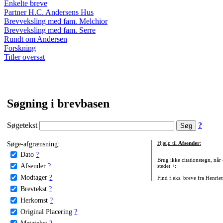
Enkelte breve
Partner H.C. Andersens Hus
Brevveksling med fam. Melchior
Brevveksling med fam. Serre
Rundt om Andersen
Forskning
Titler oversat
Søgning i brevbasen
Søgetekst
?
Søge-afgrænsning:
Hjælp til
Afsender
:
Dato
?
Brug ikke citationstegn, når
Afsender
?
stedet +:
Modtager
?
Find f.eks. breve fra Henrie
Brevtekst
?
Herkomst
?
Original Placering
?
Metatekst
?