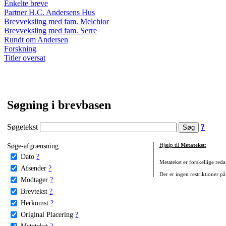
Enkelte breve
Partner H.C. Andersens Hus
Brevveksling med fam. Melchior
Brevveksling med fam. Serre
Rundt om Andersen
Forskning
Titler oversat
Søgning i brevbasen
Søgetekst
?
Søge-afgrænsning:
Hjælp til
Metatekst
:
Dato
?
Metatekst er forskellige reda
Afsender
?
Der er ingen restriktioner på
Modtager
?
Brevtekst
?
Herkomst
?
Original Placering
?
Metatekst
?