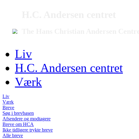
H.C. Andersen centret
The Hans Christian Andersen Centr
Liv
H.C. Andersen centret
Værk
Liv
Værk
Breve
Søg i brevbasen
Afsendere og modtagere
Breve om HCA
Ikke tidligere trykte breve
Alle breve