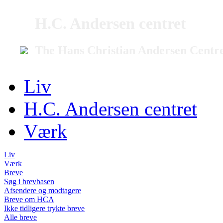
H.C. Andersen centret
The Hans Christian Andersen Centr
Liv
H.C. Andersen centret
Værk
Liv
Værk
Breve
Søg i brevbasen
Afsendere og modtagere
Breve om HCA
Ikke tidligere trykte breve
Alle breve