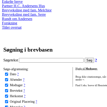
Enkelte breve
Partner H.C. Andersens Hus
Brevveksling med fam. Melchior
Brevveksling med fam. Serre
Rundt om Andersen
Forskning
Titler oversat
Søgning i brevbasen
Søgetekst
?
Søge-afgrænsning:
Hjælp til
Modtager
:
Dato
?
Brug ikke citationstegn, når
Afsender
?
stedet +:
Modtager
?
Find f.eks. breve til Henriet
Brevtekst
?
Herkomst
?
Original Placering
?
Metatekst
?