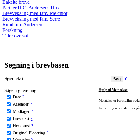
Enkelte breve
Partner H.C. Andersens Hus
Brevveksling med fam. Melchior
Brevveksling med fam. Serre
Rundt om Andersen
Forskning
Titler oversat
Søgning i brevbasen
Søgetekst
?
Søge-afgrænsning:
Hjælp til
Metatekst
:
Dato
?
Metatekst er forskellige reda
Afsender
?
Der er ingen restriktioner på
Modtager
?
Brevtekst
?
Herkomst
?
Original Placering
?
Metatekst
?