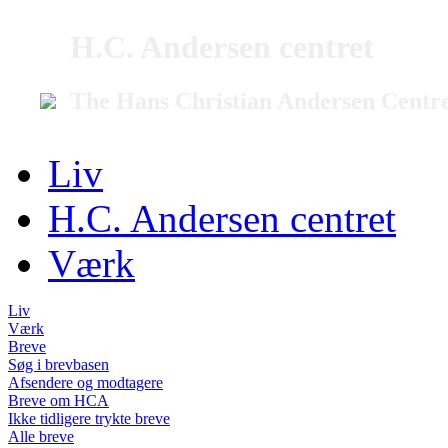
H.C. Andersen centret
The Hans Christian Andersen Centr
Liv
H.C. Andersen centret
Værk
Liv
Værk
Breve
Søg i brevbasen
Afsendere og modtagere
Breve om HCA
Ikke tidligere trykte breve
Alle breve