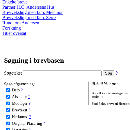
Enkelte breve
Partner H.C. Andersens Hus
Brevveksling med fam. Melchior
Brevveksling med fam. Serre
Rundt om Andersen
Forskning
Titler oversat
Søgning i brevbasen
Søgetekst
?
Søge-afgrænsning:
Hjælp til
Modtager
:
Dato
?
Brug ikke citationstegn, når
Afsender
?
stedet +:
Modtager
?
Find f.eks. breve til Henriet
Brevtekst
?
Herkomst
?
Original Placering
?
Metatekst
?