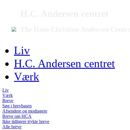
H.C. Andersen centret
The Hans Christian Andersen Centr
Liv
H.C. Andersen centret
Værk
Liv
Værk
Breve
Søg i brevbasen
Afsendere og modtagere
Breve om HCA
Ikke tidligere trykte breve
Alle breve