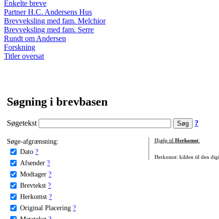
Enkelte breve
Partner H.C. Andersens Hus
Brevveksling med fam. Melchior
Brevveksling med fam. Serre
Rundt om Andersen
Forskning
Titler oversat
Søgning i brevbasen
Søgetekst
?
Søge-afgrænsning:
Hjælp til
Herkomst
:
Dato
?
Herkomst: kilden til den digi
Afsender
?
Modtager
?
Brevtekst
?
Herkomst
?
Original Placering
?
Metatekst
?