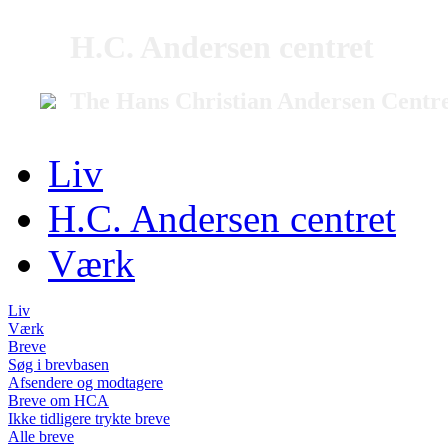
H.C. Andersen centret
The Hans Christian Andersen Centr
Liv
H.C. Andersen centret
Værk
Liv
Værk
Breve
Søg i brevbasen
Afsendere og modtagere
Breve om HCA
Ikke tidligere trykte breve
Alle breve