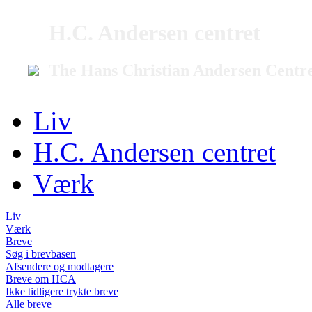
H.C. Andersen centret
The Hans Christian Andersen Centr
Liv
H.C. Andersen centret
Værk
Liv
Værk
Breve
Søg i brevbasen
Afsendere og modtagere
Breve om HCA
Ikke tidligere trykte breve
Alle breve