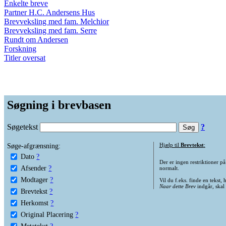
Enkelte breve
Partner H.C. Andersens Hus
Brevveksling med fam. Melchior
Brevveksling med fam. Serre
Rundt om Andersen
Forskning
Titler oversat
Søgning i brevbasen
Søgetekst
?
Søge-afgrænsning:
Hjælp til
Brevtekst
:
Dato
?
Der er ingen restriktioner p
Afsender
?
normalt.
Modtager
?
Vil du f.eks. finde en tekst,
Naar dette Brev
indgår, skal
Brevtekst
?
Herkomst
?
Original Placering
?
Metatekst
?