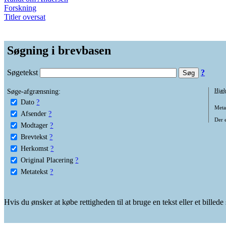
Forskning
Titler oversat
Søgning i brevbasen
Søgetekst
?
Søge-afgrænsning:
Hjæl
Dato
?
Metat
Afsender
?
Der e
Modtager
?
Brevtekst
?
Herkomst
?
Original Placering
?
Metatekst
?
Hvis du ønsker at købe rettigheden til at bruge en tekst eller et billed