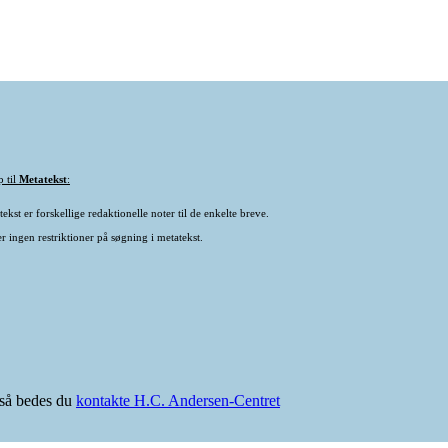
p til
Metatekst
:
ekst er forskellige redaktionelle noter til de enkelte breve.
r ingen restriktioner på søgning i metatekst.
e så bedes du
kontakte H.C. Andersen-Centret