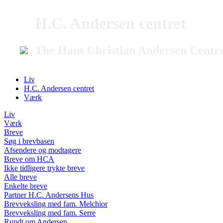
H.C. Andersen centret
The Hans Christian Andersen Centr
Liv
H.C. Andersen centret
Værk
Liv
Værk
Breve
Søg i brevbasen
Afsendere og modtagere
Breve om HCA
Ikke tidligere trykte breve
Alle breve
Enkelte breve
Partner H.C. Andersens Hus
Brevveksling med fam. Melchior
Brevveksling med fam. Serre
Rundt om Andersen