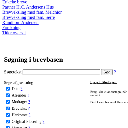
Enkelte breve
Partner H.C. Andersens Hus
Brevveksling med fam. Melchior
Brevveksling med fam. Serre
Rundt om Andersen
Forskning
Titler oversat
Søgning i brevbasen
Søgetekst
?
Søge-afgrænsning:
Hjælp til
Modtager
:
Dato
?
Brug ikke citationstegn, når
Afsender
?
stedet +:
Modtager
?
Find f.eks. breve til Henriet
Brevtekst
?
Herkomst
?
Original Placering
?
Metatekst
?