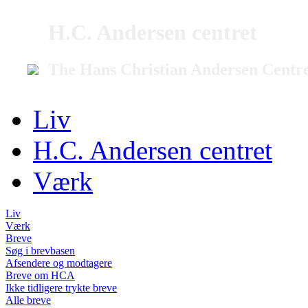
H.C. Andersen centret
The Hans Christian Andersen Centr
Liv
H.C. Andersen centret
Værk
Liv
Værk
Breve
Søg i brevbasen
Afsendere og modtagere
Breve om HCA
Ikke tidligere trykte breve
Alle breve