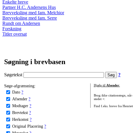
Enkelte breve
Partner H.C. Andersens Hus
Brevveksling med fam. Melchior
Brevveksling med fam. Serre
Rundt om Andersen
Forskning
Titler oversat
Søgning i brevbasen
Søgetekst
?
Søge-afgrænsning:
Hjælp til
Afsender
:
Dato
?
Brug ikke citationstegn, når
Afsender
?
stedet +:
Modtager
?
Find f.eks. breve fra Henrie
Brevtekst
?
Herkomst
?
Original Placering
?
Metatekst
?