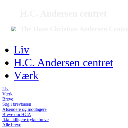
H.C. Andersen centret
The Hans Christian Andersen Centr
Liv
H.C. Andersen centret
Værk
Liv
Værk
Breve
Søg i brevbasen
Afsendere og modtagere
Breve om HCA
Ikke tidligere trykte breve
Alle breve