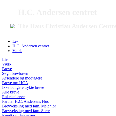
H.C. Andersen centret
The Hans Christian Andersen Centr
Liv
H.C. Andersen centret
Værk
Liv
Værk
Breve
Søg i brevbasen
Afsendere og modtagere
Breve om HCA
Ikke tidligere trykte breve
Alle breve
Enkelte breve
Partner H.C. Andersens Hus
Brevveksling med fam. Melchior
Brevveksling med fam. Serre
Rundt om Andersen