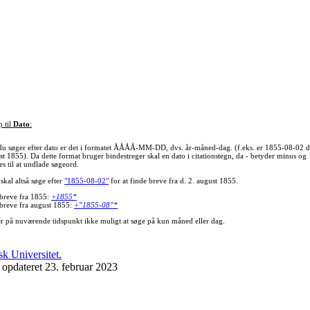
p til
Dato
:
du søger efter dato er det i formatet ÅÅÅÅ-MM-DD, dvs. år-måned-dag. (f.eks. er 1855-08-02 d
st 1855). Da dette format bruger bindestreger skal en dato i citationstegn, da - betyder minus og
s til at undlade søgeord.
skal altså søge efter
"1855-08-02"
for at finde breve fra d. 2. august 1855.
 breve fra 1855:
+1855*
 breve fra august 1855:
+"1855-08"*
er på nuværende tidspunkt ikke muligt at søge på kun måned eller dag.
 opdateret 23. februar 2023