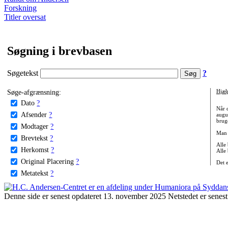
Forskning
Titler oversat
Søgning i brevbasen
Søgetekst
?
Søge-afgrænsning:
Hjæl
Dato
?
Når 
Afsender
?
augu
bruge
Modtager
?
Man 
Brevtekst
?
Alle
Herkomst
?
Alle
Original Placering
?
Det 
Metatekst
?
Denne side er senest opdateret 13. november 2025 Netstedet er senest