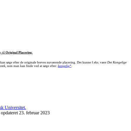
p til
Original Placering
:
kan søge efter de originale breves nuværende placering. Det kunne f.eks. være
Det Kongelige
otek
, som man kan finde ved at søge efter:
kongelig*
.
 opdateret 23. februar 2023