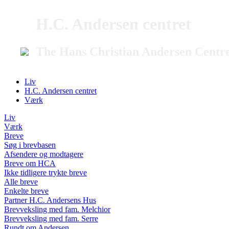
H.C. Andersen centret
The Hans Christian Andersen Centr
Liv
H.C. Andersen centret
Værk
Liv
Værk
Breve
Søg i brevbasen
Afsendere og modtagere
Breve om HCA
Ikke tidligere trykte breve
Alle breve
Enkelte breve
Partner H.C. Andersens Hus
Brevveksling med fam. Melchior
Brevveksling med fam. Serre
Rundt om Andersen