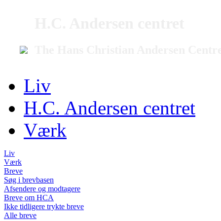
H.C. Andersen centret
The Hans Christian Andersen Centr
Liv
H.C. Andersen centret
Værk
Liv
Værk
Breve
Søg i brevbasen
Afsendere og modtagere
Breve om HCA
Ikke tidligere trykte breve
Alle breve