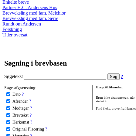
Enkelte breve
Partner H.C. Andersens Hus
Brevveksling med fam. Melchior
Brevveksling med fam. Serre
Rundt om Andersen
Forskning
Titler oversat
Søgning i brevbasen
Søgetekst
?
Søge-afgrænsning:
Hjælp til
Afsender
:
Dato
?
Brug ikke citationstegn, når
Afsender
?
stedet +:
Modtager
?
Find f.eks. breve fra Henrie
Brevtekst
?
Herkomst
?
Original Placering
?
Metatekst
?