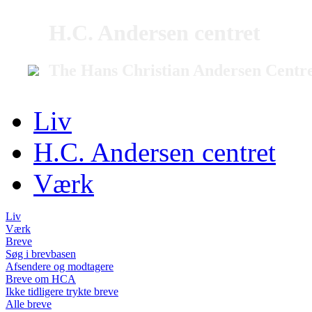
H.C. Andersen centret
The Hans Christian Andersen Centr
Liv
H.C. Andersen centret
Værk
Liv
Værk
Breve
Søg i brevbasen
Afsendere og modtagere
Breve om HCA
Ikke tidligere trykte breve
Alle breve