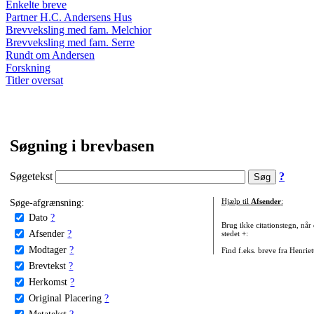
Enkelte breve
Partner H.C. Andersens Hus
Brevveksling med fam. Melchior
Brevveksling med fam. Serre
Rundt om Andersen
Forskning
Titler oversat
Søgning i brevbasen
Søgetekst
?
Søge-afgrænsning:
Hjælp til
Afsender
:
Dato
?
Brug ikke citationstegn, når
Afsender
?
stedet +:
Modtager
?
Find f.eks. breve fra Henrie
Brevtekst
?
Herkomst
?
Original Placering
?
Metatekst
?