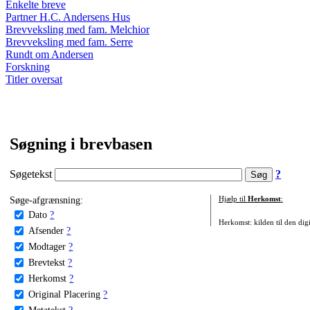
Enkelte breve
Partner H.C. Andersens Hus
Brevveksling med fam. Melchior
Brevveksling med fam. Serre
Rundt om Andersen
Forskning
Titler oversat
Søgning i brevbasen
Søgetekst
?
Søge-afgrænsning:
Hjælp til
Herkomst
:
Dato
?
Herkomst: kilden til den digi
Afsender
?
Modtager
?
Brevtekst
?
Herkomst
?
Original Placering
?
Metatekst
?