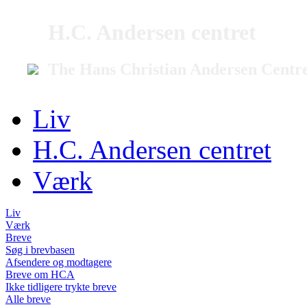
H.C. Andersen centret
The Hans Christian Andersen Centr
Liv
H.C. Andersen centret
Værk
Liv
Værk
Breve
Søg i brevbasen
Afsendere og modtagere
Breve om HCA
Ikke tidligere trykte breve
Alle breve