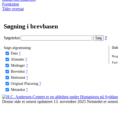
Forskning
Titler oversat
Søgning i brevbasen
Søgetekst
?
Søge-afgrænsning:
Hjæl
Dato
?
Brug 
Afsender
?
Find
Modtager
?
Brevtekst
?
Herkomst
?
Original Placering
?
Metatekst
?
Denne side er senest opdateret 13. november 2025 Netstedet er senest