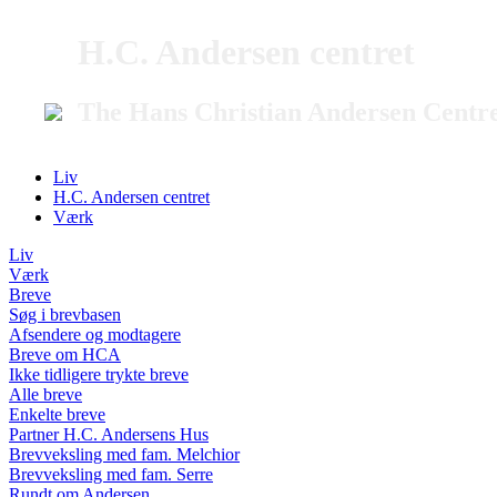
H.C. Andersen centret
The Hans Christian Andersen Centr
Liv
H.C. Andersen centret
Værk
Liv
Værk
Breve
Søg i brevbasen
Afsendere og modtagere
Breve om HCA
Ikke tidligere trykte breve
Alle breve
Enkelte breve
Partner H.C. Andersens Hus
Brevveksling med fam. Melchior
Brevveksling med fam. Serre
Rundt om Andersen