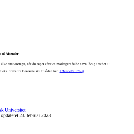
p til
Afsender
:
ikke citationstegn, når du søger efter en modtagers fulde navn. Brug i stedet +:
 f.eks. breve fra Henriette Wulff sådan her:
+Henriette +Wulff
.
 opdateret 23. februar 2023