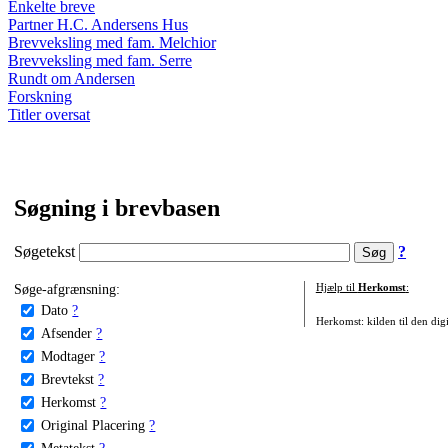
Enkelte breve
Partner H.C. Andersens Hus
Brevveksling med fam. Melchior
Brevveksling med fam. Serre
Rundt om Andersen
Forskning
Titler oversat
Søgning i brevbasen
Søgetekst
?
Søge-afgrænsning:
Hjælp til
Herkomst
:
Dato
?
Herkomst: kilden til den digi
Afsender
?
Modtager
?
Brevtekst
?
Herkomst
?
Original Placering
?
Metatekst
?