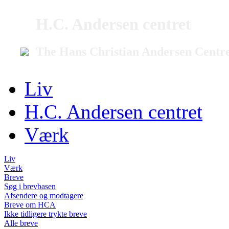
H.C. Andersen centret
The Hans Christian Andersen Centr
Liv
H.C. Andersen centret
Værk
Liv
Værk
Breve
Søg i brevbasen
Afsendere og modtagere
Breve om HCA
Ikke tidligere trykte breve
Alle breve