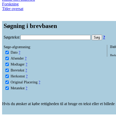
Forskning
Titler oversat
Søgning i brevbasen
Søgetekst
?
Søge-afgrænsning:
Hjæl
Dato
?
Herko
Afsender
?
Modtager
?
Brevtekst
?
Herkomst
?
Original Placering
?
Metatekst
?
Hvis du ønsker at købe rettigheden til at bruge en tekst eller et billed