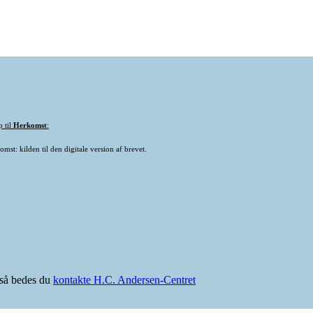
p til
Herkomst
:
mst: kilden til den digitale version af brevet.
e så bedes du
kontakte H.C. Andersen-Centret