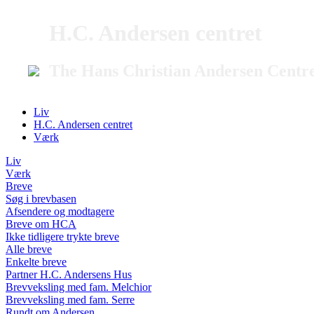
H.C. Andersen centret
The Hans Christian Andersen Centr
Liv
H.C. Andersen centret
Værk
Liv
Værk
Breve
Søg i brevbasen
Afsendere og modtagere
Breve om HCA
Ikke tidligere trykte breve
Alle breve
Enkelte breve
Partner H.C. Andersens Hus
Brevveksling med fam. Melchior
Brevveksling med fam. Serre
Rundt om Andersen