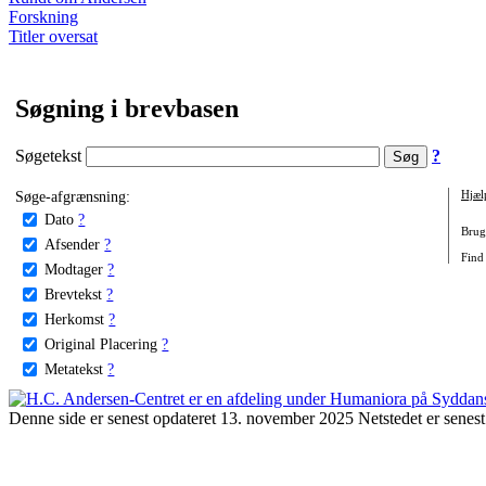
Forskning
Titler oversat
Søgning i brevbasen
Søgetekst
?
Søge-afgrænsning:
Hjæl
Dato
?
Brug 
Afsender
?
Find
Modtager
?
Brevtekst
?
Herkomst
?
Original Placering
?
Metatekst
?
Denne side er senest opdateret 13. november 2025 Netstedet er senest