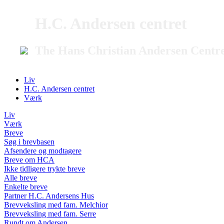
H.C. Andersen centret
The Hans Christian Andersen Centr
Liv
H.C. Andersen centret
Værk
Liv
Værk
Breve
Søg i brevbasen
Afsendere og modtagere
Breve om HCA
Ikke tidligere trykte breve
Alle breve
Enkelte breve
Partner H.C. Andersens Hus
Brevveksling med fam. Melchior
Brevveksling med fam. Serre
Rundt om Andersen