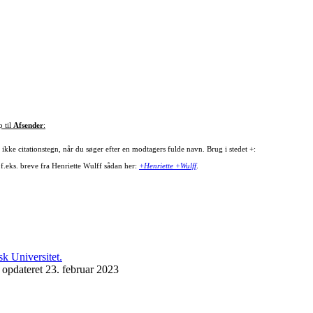
p til
Afsender
:
ikke citationstegn, når du søger efter en modtagers fulde navn. Brug i stedet +:
 f.eks. breve fra Henriette Wulff sådan her:
+Henriette +Wulff
.
 opdateret 23. februar 2023