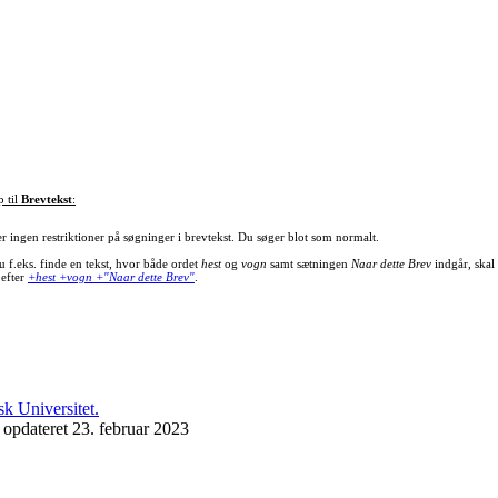
p til
Brevtekst
:
er ingen restriktioner på søgninger i brevtekst. Du søger blot som normalt.
u f.eks. finde en tekst, hvor både ordet
hest
og
vogn
samt sætningen
Naar dette Brev
indgår, skal
 efter
+hest +vogn +"Naar dette Brev"
.
 opdateret 23. februar 2023