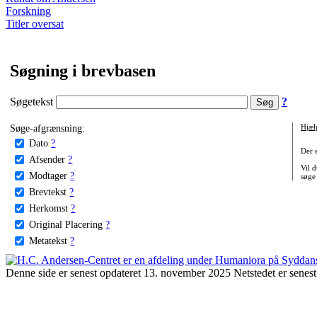
Forskning
Titler oversat
Søgning i brevbasen
Søgetekst
?
Søge-afgrænsning:
Hjæl
Dato
?
Der 
Afsender
?
Vil d
Modtager
?
søge
Brevtekst
?
Herkomst
?
Original Placering
?
Metatekst
?
Denne side er senest opdateret 13. november 2025 Netstedet er senest