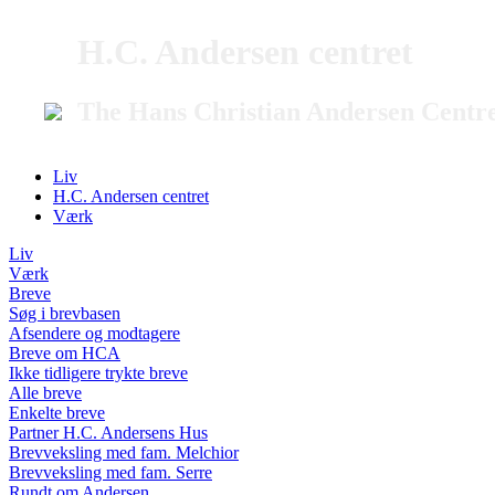
H.C. Andersen centret
The Hans Christian Andersen Centr
Liv
H.C. Andersen centret
Værk
Liv
Værk
Breve
Søg i brevbasen
Afsendere og modtagere
Breve om HCA
Ikke tidligere trykte breve
Alle breve
Enkelte breve
Partner H.C. Andersens Hus
Brevveksling med fam. Melchior
Brevveksling med fam. Serre
Rundt om Andersen