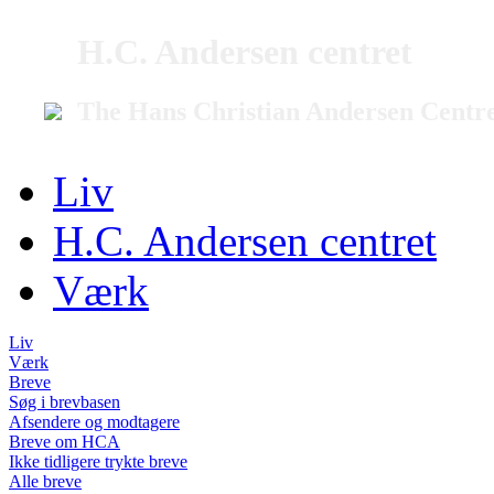
H.C. Andersen centret
The Hans Christian Andersen Centr
Liv
H.C. Andersen centret
Værk
Liv
Værk
Breve
Søg i brevbasen
Afsendere og modtagere
Breve om HCA
Ikke tidligere trykte breve
Alle breve