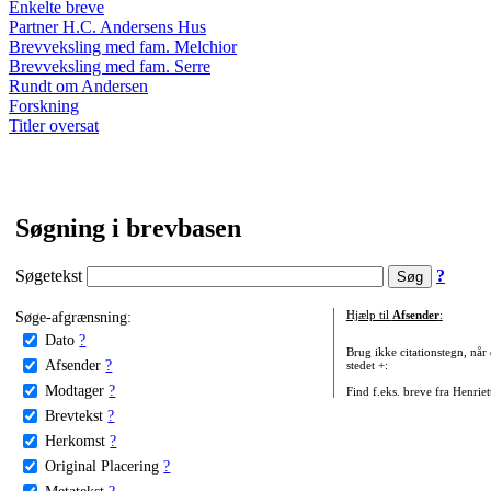
Enkelte breve
Partner H.C. Andersens Hus
Brevveksling med fam. Melchior
Brevveksling med fam. Serre
Rundt om Andersen
Forskning
Titler oversat
Søgning i brevbasen
Søgetekst
?
Søge-afgrænsning:
Hjælp til
Afsender
:
Dato
?
Brug ikke citationstegn, når
Afsender
?
stedet +:
Modtager
?
Find f.eks. breve fra Henrie
Brevtekst
?
Herkomst
?
Original Placering
?
Metatekst
?