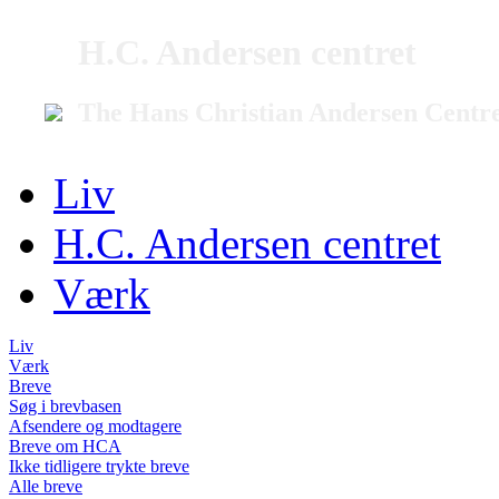
H.C. Andersen centret
The Hans Christian Andersen Centr
Liv
H.C. Andersen centret
Værk
Liv
Værk
Breve
Søg i brevbasen
Afsendere og modtagere
Breve om HCA
Ikke tidligere trykte breve
Alle breve