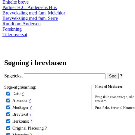
Enkelte breve
Partner H.C. Andersens Hus
Brevveksling med fam. Melchior
Brevveksling med fam. Serre
Rundt om Andersen
Forskning
Titler oversat
Søgning i brevbasen
Søgetekst
?
Søge-afgrænsning:
Hjælp til
Modtager
:
Dato
?
Brug ikke citationstegn, når
Afsender
?
stedet +:
Modtager
?
Find f.eks. breve til Henriet
Brevtekst
?
Herkomst
?
Original Placering
?
Metatekst
?