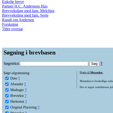
Enkelte breve
Partner H.C. Andersens Hus
Brevveksling med fam. Melchior
Brevveksling med fam. Serre
Rundt om Andersen
Forskning
Titler oversat
Søgning i brevbasen
Søgetekst
?
Søge-afgrænsning:
Hjælp til
Metatekst
:
Dato
?
Metatekst er forskellige reda
Afsender
?
Der er ingen restriktioner på
Modtager
?
Brevtekst
?
Herkomst
?
Original Placering
?
Metatekst
?