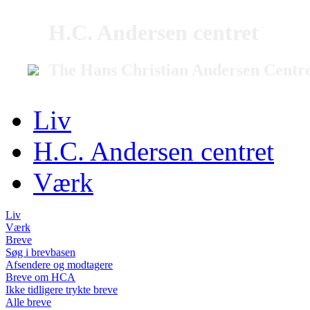
H.C. Andersen centret
The Hans Christian Andersen Centr
Liv
H.C. Andersen centret
Værk
Liv
Værk
Breve
Søg i brevbasen
Afsendere og modtagere
Breve om HCA
Ikke tidligere trykte breve
Alle breve