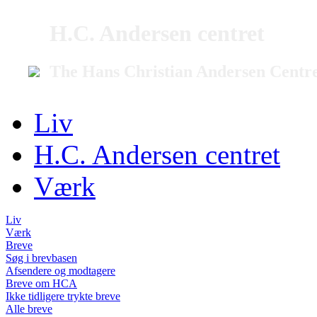
H.C. Andersen centret
The Hans Christian Andersen Centr
Liv
H.C. Andersen centret
Værk
Liv
Værk
Breve
Søg i brevbasen
Afsendere og modtagere
Breve om HCA
Ikke tidligere trykte breve
Alle breve