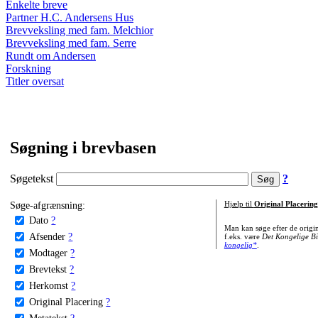
Enkelte breve
Partner H.C. Andersens Hus
Brevveksling med fam. Melchior
Brevveksling med fam. Serre
Rundt om Andersen
Forskning
Titler oversat
Søgning i brevbasen
Søgetekst
?
Søge-afgrænsning:
Hjælp til
Original Placering
Dato
?
Man kan søge efter de origi
Afsender
?
f.eks. være
Det Kongelige Bi
kongelig*
.
Modtager
?
Brevtekst
?
Herkomst
?
Original Placering
?
Metatekst
?