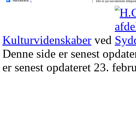
Det er på nuværende tidspun
Kulturvidenskaber
ved
Denne side er senest opdat
er senest opdateret 23. febr