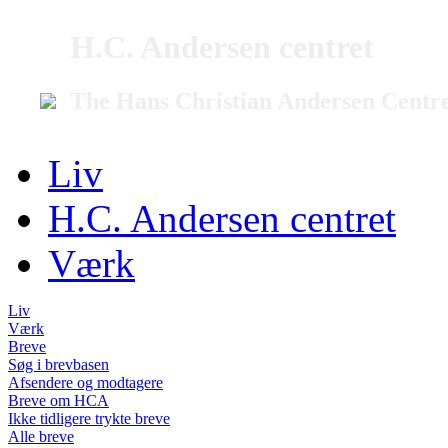
H.C. Andersen centret
The Hans Christian Andersen Centr
Liv
H.C. Andersen centret
Værk
Liv
Værk
Breve
Søg i brevbasen
Afsendere og modtagere
Breve om HCA
Ikke tidligere trykte breve
Alle breve