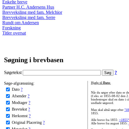
Enkelte breve
Partner H.C. Andersens Hus
Brevveksling med fam. Melchior
Brevveksling med fam. Serre
Rundt om Andersen
Forskning
Titler oversat
Søgning i brevbasen
Søgetekst
?
Søge-afgrænsning:
Hjælp til
Dato
:
Dato
?
Når du søger efter dato er
Afsender
?
(f.eks. er 1855-08-02 den 2
bindestreger skal en dato i c
Modtager
?
undlade søgeord.
Brevtekst
?
Man skal altså søge efter
"18
1855.
Herkomst
?
Alle breve fra 1855:
+1855
Original Placering
?
Alle breve fra august 1855:
Metatekst
?