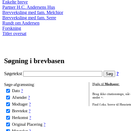
Enkelte breve
Partner H.C. Andersens Hus
Brevveksling med fam. Melchior
Brevveksling med fam. Serre
Rundt om Andersen
Forskning
Titler oversat
Søgning i brevbasen
Søgetekst
?
Søge-afgrænsning:
Hjælp til
Modtager
:
Dato
?
Brug ikke citationstegn, når
Afsender
?
stedet +:
Modtager
?
Find f.eks. breve til Henriet
Brevtekst
?
Herkomst
?
Original Placering
?
Metatekst
?