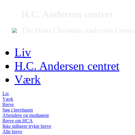
H.C. Andersen centret
The Hans Christian Andersen Centr
Liv
H.C. Andersen centret
Værk
Liv
Værk
Breve
Søg i brevbasen
Afsendere og modtagere
Breve om HCA
Ikke tidligere trykte breve
Alle breve