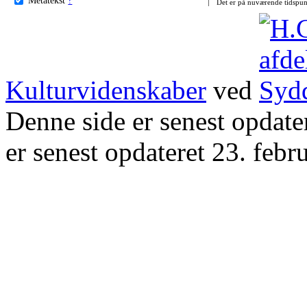
Det er på nuværende tidspun
Kulturvidenskaber
ved
Denne side er senest opdat
er senest opdateret 23. febr