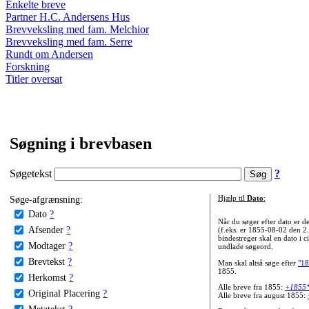
Enkelte breve
Partner H.C. Andersens Hus
Brevveksling med fam. Melchior
Brevveksling med fam. Serre
Rundt om Andersen
Forskning
Titler oversat
Søgning i brevbasen
Søgetekst
?
Søge-afgrænsning:
Hjælp til
Dato
:
Dato
?
Når du søger efter dato er
Afsender
?
(f.eks. er 1855-08-02 den 2
bindestreger skal en dato i c
Modtager
?
undlade søgeord.
Brevtekst
?
Man skal altså søge efter
"18
1855.
Herkomst
?
Alle breve fra 1855:
+1855
Original Placering
?
Alle breve fra august 1855:
Metatekst
?