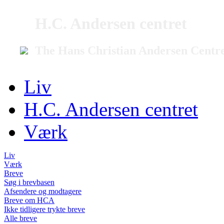
H.C. Andersen centret
The Hans Christian Andersen Centr
Liv
H.C. Andersen centret
Værk
Liv
Værk
Breve
Søg i brevbasen
Afsendere og modtagere
Breve om HCA
Ikke tidligere trykte breve
Alle breve